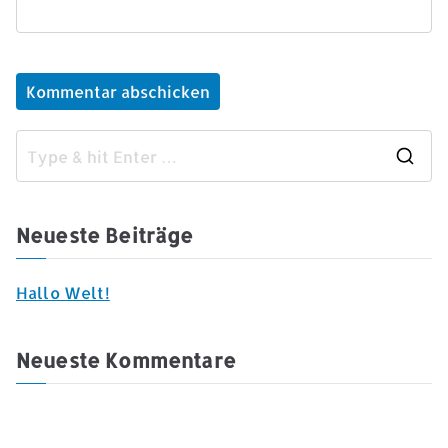
S
e
a
Neueste Beiträge
r
c
Hallo Welt!
h
f
Neueste Kommentare
o
r
: